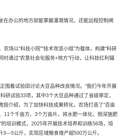
坐在办公的地方就能掌握灌溉情况，还能远程控制闸
农场以“科技小院”“技术攻坚小组”为载体，构建“科研
时通过“农垦社会化服务+地方”行动，让科技红利辐
正围着试验田讨论大豆品种改良情况。“我们今年开展
科研试验33项，其中3个大豆品种通过了省级审定，
文教授介绍，为了加快科技成果转化，农场打造了“百亩
、11个千亩方、3个万亩片，将水肥一体化、侧深施肥
”的培训模式，2025年开展技术培养和训练56场，培
升3—5公斤，实现区域粮食增产超500万公斤。