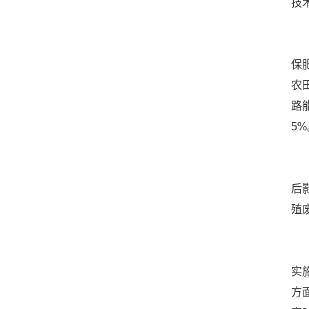
技
在
保
农
路
5%
秸
后
殖
除
实
方