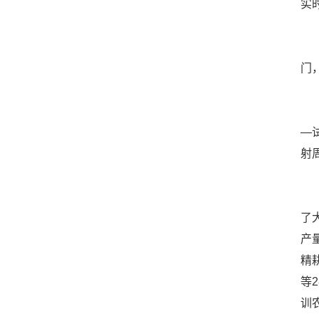
实
“
门
“
—
射
在
了
产
精
等
训