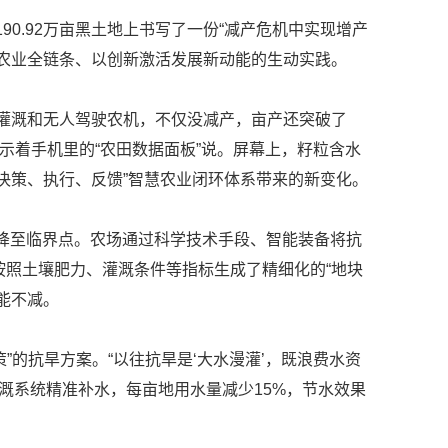
0.92万亩黑土地上书写了一份“减产危机中实现增产
农业全链条、以创新激活发展新动能的生动实践。
灌溉和无人驾驶农机，不仅没减产，亩产还突破了
展示着手机里的“农田数据面板”说。屏幕上，籽粒含水
决策、执行、反馈”智慧农业闭环体系带来的新变化。
降至临界点。农场通过科学技术手段、智能装备将抗
照土壤肥力、灌溉条件等指标生成了精细化的“地块
能不减。
”的抗旱方案。“以往抗旱是‘大水漫灌’，既浪费水资
溉系统精准补水，每亩地用水量减少15%，节水效果