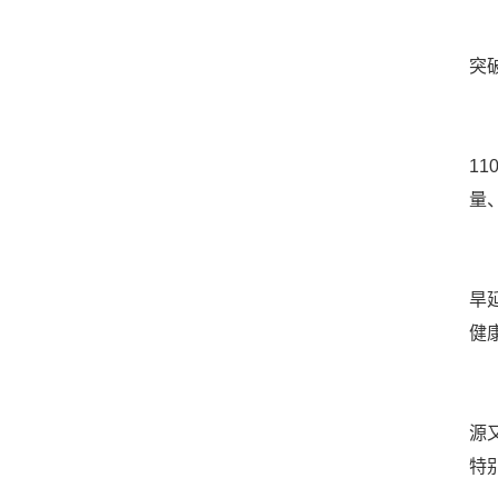
2
突
“
1
量
2
旱
健
3
源
特