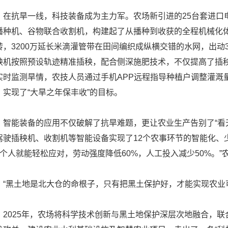
抗旱一线，科技装备成为主力军。农场新引进的25台套进口电
播种机、谷物联合收割机，构建起了从播种到收获的全程机械化体系
转，3200万延长米滴灌管带在田间编织成纵横交错的水网，出动
秧机按照预设轨迹精准插秧，配合侧深施肥技术，不仅提高了插
实时监测旱情，农技人员通过手机APP远程指导种植户调整灌溉
，实现了“大旱之年保丰收”的目标。
能装备的应用不仅破解了抗旱难题，更让农业生产告别了“看天
驾驶插秧机、收割机等智能设备实现了12个农事环节的智能化、少
2个人就能轻松应对，劳动强度降低60%，人工投入减少50%。
黑土地是北大仓的命根子，只有把黑土保护好，才能实现农业可
025年，农场将科学技术创新与黑土地保护深层次地融合，联合