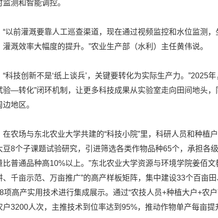
时监测和智能调控。
以前灌溉要靠人工巡查渠道，现在通过视频监控和水位监测，
，灌溉效率大幅度的提升。”农业生产部（水利）主任黄伟说。
科技创新不是‘纸上谈兵’，关键要转化为实际生产力。”2025年，
试验—转化”闭环机制，让更多科技成果从实验室走向田间地头，同
周边地区。
农场与东北农业大学共建的“科技小院”里，科研人员和种植户
大豆8个子课题试验研究，引进筛选各类作物品种65个，承担各级
量比普通品种高10%以上。”东北农业大学资源与环境学院姜佰
耕、千亩示范、万亩推广”的高产样板矩阵，集中建设33个百亩田
28项高产实用技术进行集成展示。通过“农技人员+种植大户+农户
农户3200人次，主推技术到位率达到95%，推动作物单产每亩提