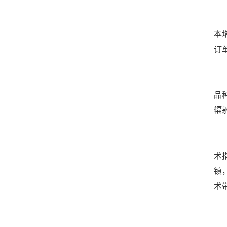
“
本
订
适
品
辐
2
术
镇
术
站