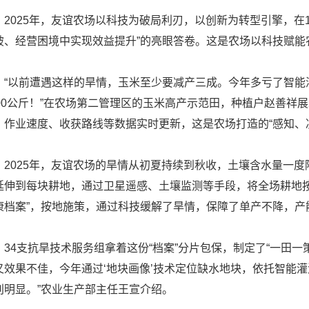
025年，友谊农场以科技为破局利刃，以创新为转型引擎，在19
破、经营困境中实现效益提升”的亮眼答卷。这是农场以科技赋能
以前遭遇这样的旱情，玉米至少要减产三成。今年多亏了智能
100公斤！”在农场第二管理区的玉米高产示范田，种植户赵善祥
、作业速度、收获路线等数据实时更新，这是农场打造的“感知、
025年，友谊农场的旱情从初夏持续到秋收，土壤含水量一度
延伸到每块耕地，通过卫星遥感、土壤监测等手段，将全场耕地按
康档案”，按地施策，通过科技缓解了旱情，保障了单产不降，产
4支抗旱技术服务组拿着这份“档案”分片包保，制定了“一田一策
又效果不佳，今年通过‘地块画像’技术定位缺水地块，依托智能灌
别明显。”农业生产部主任王宣介绍。