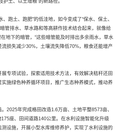
技护土、以土增粮”的新路径。
、跑土、跑肥”的低洼地，如今变成了“保水、保土、
把暗管排水、草水路和等高耕作技术结合起来，就像给
埋在地下的暗管，“这些暗管能及时排出多余雨水，草水
流损失减少30%，土壤流失降低70%，粮食还能增产
展专项试验，探索适用技术方法，有效解决秸秆还田
过实施绿色种养循环项目，推广生态种养模式，推动养
25年完成格田改造1.6万亩、土地平整8573亩、
物175座、田间道路140公里。在水利设施智能化升级
监测设施，开展小型水库维修养护，实现了水利设施的