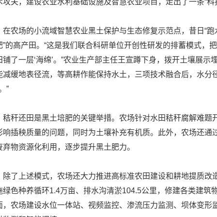
术攻关，建设农业水利基础设施及智慧农业项目，走出了一条“科
农场的小流域智慧农业黑土保护与生态修复示范点，昔日“跑水
肥”的高产田。“这是我们联合科研单位开创性研发的排蓄模式，
田铺了一层‘海绵’。”农业生产部主任王宣蹲下身，拨开土壤展示
能减缓地表径流，等高耕作能保持水土，三项技术融合后，水分径
。”
秆还田是黑土培肥的关键举措。农场针对水田秸秆腐解难题开
影响插秧质量的问题，同时为土壤补充有机质。此外，农场还通
废弃物资源化利用，逐步提升黑土肥力。
了上述模式，农场还大力推进高标准农田建设和耕地提质改造。20
施绿色种养循环1.4万亩、排水沟清淤104.5公里，修建各类建筑
面，农场建设水位一体站、视频监控、渗流压力监测、坝体变形