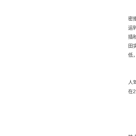
在
密
运
插
田
低
智
人
在
“
2