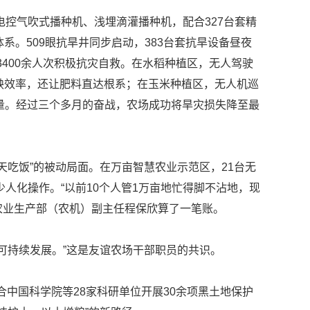
控气吹式播种机、浅埋滴灌播种机，配合327台套精
。509眼抗旱井同步启动，383台套抗旱设备昼夜
3400余人次积极抗灾自救。在水稻种植区，无人驾驶
秧效率，还让肥料直达根系；在玉米种植区，无人机巡
量。经过三个多月的奋战，农场成功将旱灾损失降至最
吃饭”的被动局面。在万亩智慧农业示范区，21台无
人化操作。“以前10个人管1万亩地忙得脚不沾地，现
”农业生产部（农机）副主任程保欣算了一笔账。
持续发展。”这是友谊农场干部职员的共识。
中国科学院等28家科研单位开展30余项黑土地保护