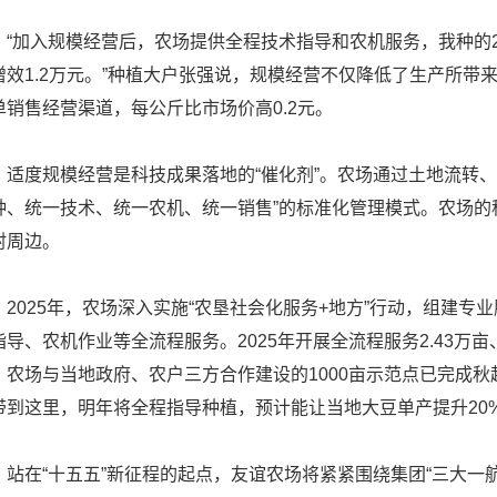
加入规模经营后，农场提供全程技术指导和农机服务，我种的200
增效1.2万元。”种植大户张强说，规模经营不仅降低了生产所
单销售经营渠道，每公斤比市场价高0.2元。
度规模经营是科技成果落地的“催化剂”。农场通过土地流转、托
种、统一技术、统一农机、统一销售”的标准化管理模式。农场的
射周边。
025年，农场深入实施“农垦社会化服务+地方”行动，组建专
指导、农机作业等全流程服务。2025年开展全流程服务2.43万
，农场与当地政府、农户三方合作建设的1000亩示范点已完成秋起
带到这里，明年将全程指导种植，预计能让当地大豆单产提升20
在“十五五”新征程的起点，友谊农场将紧紧围绕集团“三大一航