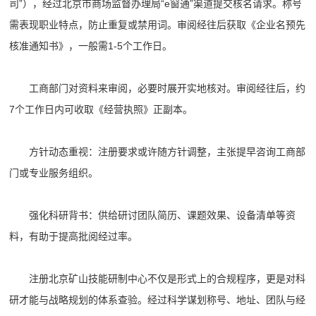
司”），经过北京市商场监督办理局“e窗通”渠道提交核名请求。称号
需表现职业特点，防止重复或禁用词。审阅经往后获取《企业名预先
核准通知书》，一般需1-5个工作日。
工商部门对资料来审阅，必要时展开实地核对。审阅经往后，约
7个工作日内可收取《经营执照》正副本。
方针动态重视：注册要求或许随方针调整，主张提早咨询工商部
门或专业服务组织。
强化科研背书：供给研讨团队简历、课题效果、设备清单等资
料，有助于提高批阅经过率。
注册北京矿山技能研制中心不仅是形式上的合规程序，更是对科
研才能与战略规划的体系查验。经过科学谋划称号、地址、团队与经