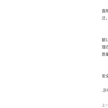
龙
直
迁
楚
额
理
质
此
安
,
上