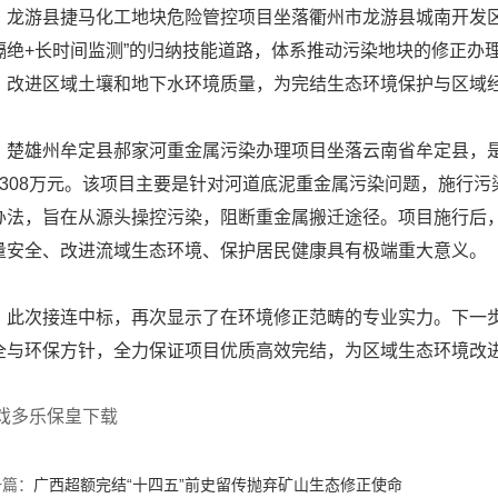
游县捷马化工地块危险管控项目坐落衢州市龙游县城南开发区，中标
隔绝+长时间监测”的归纳技能道路，体系推动污染地块的修正办
，改进区域土壤和地下水环境质量，为完结生态环境保护与区域
雄州牟定县郝家河重金属污染办理项目坐落云南省牟定县，是
1308万元。该项目主要是针对河道底泥重金属污染问题，施行
办法，旨在从源头操控污染，阻断重金属搬迁途径。项目施行后
量安全、改进流域生态环境、保护居民健康具有极端重大意义。
次接连中标，再次显示了在环境修正范畴的专业实力。下一步
全与环保方针，全力保证项目优质高效完结，为区域生态环境改
游戏多乐保皇下载
一篇：
广西超额完结“十四五”前史留传抛弃矿山生态修正使命