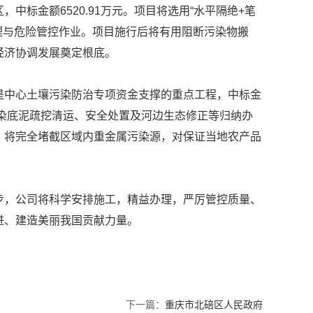
金额6520.91万元。项目将选用“水平隔绝+笔
理与危险管控作业。项目施行后将有用阻断污染物搬
经济协调发展奠定根底。
中心土壤污染防治专项资金支撑的重点工程，中标金
污染底泥疏挖清运、安全处置及河边生态修正等归纳办
，将完全堵截区域内重金属污染源，对保证当地农产品
，公司将科学安排施工，精益办理，严厉管控质量、
进、建造美丽我国贡献力量。
下一篇：
重庆市北碚区人民政府