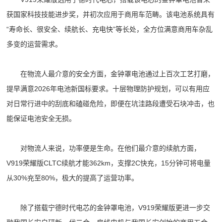
获国家科技技能进步奖，并初次应用于商用车范畴。该电池系统具有
“寿命长、很安全、续航长、充电快”等长处，全方位满意商用车杂乱
多变的运营需求。
在物流人最介意的安全方面，金钟罩电池通过上百次工艺打磨，
提早满意2026年电池新国标要求。十层物理防护规划，可以有用应
对日常行进中的刮底和磕碰危险，即便在坑洼路段遭受石块冲击，也
能保证电池安全无损。
对物流人来说，功率便是生命。在他们最介意的续航方面，
V919荣耀版CLTC续航才能362km，支撑2C快充，15分钟可将电量
从30%充至80%，极大的提高了运营功率。
除了搭载宁德时代电芯的金钟罩电池，V919荣耀版更进一步交