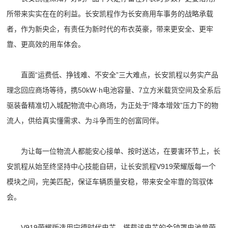
所带来实实在在的利益。长安凯程作为长安商用车事务的战略承载
者，作为新央企，有责任为新时代的布衣英豪，带来更安全、更牢
靠、更高效的用车体会。
直面“运费低、挣钱难、不安全”三大难点，长安凯程以务实产品
理念回应商场等待，携50kW·h电池容量、7立方米载货空间及全系后
驱装备精准切入城配物流中心商场，为正处于“降本增效”压力下的物
流人，供给真实懂需求、为斗争而生的创富同伴。
为让每一位物流人都能安心接单、按时送达，在要害环节上，长
安凯程从始至终坚持中心技能自研，让长安凯程V919荣耀版每一个
模块之间，完美匹配，保证车辆质量安稳，带来安全牢靠的驾驭体
会。
V919荣耀版选用宁德时代电芯，搭载该电芯的金钟罩电池曾荣