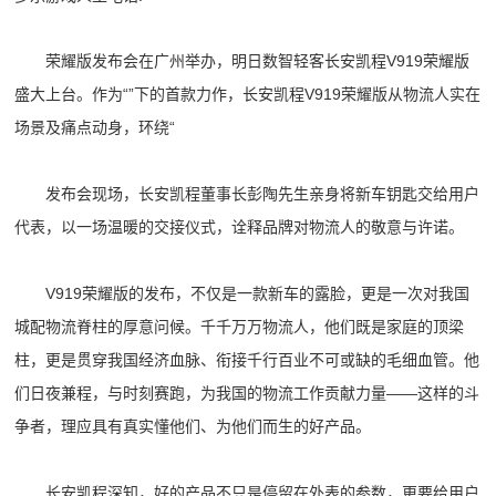
荣耀版发布会在广州举办，明日数智轻客长安凯程V919荣耀版
盛大上台。作为“”下的首款力作，长安凯程V919荣耀版从物流人实在
场景及痛点动身，环绕“
发布会现场，长安凯程董事长彭陶先生亲身将新车钥匙交给用户
代表，以一场温暖的交接仪式，诠释品牌对物流人的敬意与许诺。
V919荣耀版的发布，不仅是一款新车的露脸，更是一次对我国
城配物流脊柱的厚意问候。千千万万物流人，他们既是家庭的顶梁
柱，更是贯穿我国经济血脉、衔接千行百业不可或缺的毛细血管。他
们日夜兼程，与时刻赛跑，为我国的物流工作贡献力量——这样的斗
争者，理应具有真实懂他们、为他们而生的好产品。
长安凯程深知，好的产品不只是停留在外表的参数，更要给用户