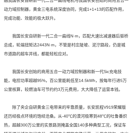
融我国长安自研新一代二合一扁线电机与我国长安创始的商用五合一
动力域控制器，黄金三电系统深度协同，完成1+1+13的匹配作用，
完成功能、效能的极大跃升。
我国长安自研新一代二合一扁线N·m，匹配大速比减速器后驱桥
总成，轮端扭矩达2443N·m，不管是村庄陡坡、泥泞路段，仍是城
市道路的超车并线，都能轻松应对。
我国长安创始的商用五合一动力域控制器和新一代Sic充电技
能，电控功率超越95%，百公里能耗低至14.5kWh，按每年行进5万
公里核算，较燃油车可节约约3万元费用，大大降低了运营本钱。
除了央企自研黄金三电带来的牢靠质量，长安凯程V919荣耀版
还历经极点环境的饱经沧桑。从-40℃的漠河极寒到48℃的吐鲁番炽
热，超越300万公里的实景路测掩盖全国140多种典型工况，保证车