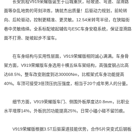
长安凯程V919荣耀版诞生于山城重庆，经坡道、弯道、湿滑路
面等杂乱地势的苛刻淬炼，铸就杰出质量！后驱动力规划，前轮转
向、后轮驱动，控制更精准、更灵敏。12.54米转弯半径，在狭隘街
巷中灵敏络绎。全系标配坡起辅佐与ESC车身安稳系统，保证湿滑路
面不打滑、陡坡起步不溜车。
在车身结构与实用性层面，V919荣耀版相同诚心满满。车身骨
架方面，V919荣耀版车身选用十横五纵车架结构，高强度钢占比高
达68.5%，整车改变刚度到达30000Nm，比框架式车身功能提高
40%。车顶可接受3倍顶压抗压强度，相当于20个成年男人的分量。
细节方面，V919荣耀版车门、侧围外板厚度达0.8mm，比职业
水平增厚14%，外板抗凹功能提高25%，日常小磕小碰不留凹痕。
V919荣耀版根据3.5T后驱渠道技能优势，合作5片突变式后钢板