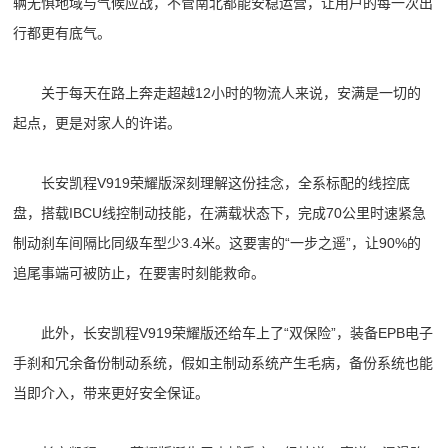
辆无惧地域与气候应战，不管南北都能安稳运营，让用户的每一次出
行都更有底气。
关于每天在路上奔走超越12小时的物流人来说，安满是一切的
起点，更是对家人的许诺。
长安凯程V919荣耀版深刻理解这份挂念，全系标配的线控底
盘，搭载IBCU线控制动技能，在满载状态下，完成70公里时速紧急
制动刹车间隔比同级车型少3.4米。这要害的“一步之遥”，让90%的
追尾事端可被防止，在要害时刻能救命。
此外，长安凯程V919荣耀版还给车上了“双保险”，装备EPB电子
手刹和冗余备份制动系统，假如主制动系统产生毛病，备份系统也能
当即介入，带来更好安全保证。