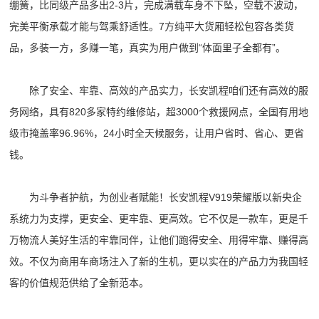
绷簧，比同级产品多出2-3片，完成满载车身不下坠，空载不波动，
完美平衡承载才能与驾乘舒适性。7方纯平大货厢轻松包容各类货
品，多装一方，多赚一笔，真实为用户做到“体面里子全都有”。
除了安全、牢靠、高效的产品实力，长安凯程咱们还有高效的服
务网络，具有820多家特约维修站，超3000个救援网点，全国有用地
级市掩盖率96.96%，24小时全天候服务，让用户省时、省心、更省
钱。
为斗争者护航，为创业者赋能！长安凯程V919荣耀版以新央企
系统力为支撑，更安全、更牢靠、更高效。它不仅是一款车，更是千
万物流人美好生活的牢靠同伴，让他们跑得安全、用得牢靠、赚得高
效。不仅为商用车商场注入了新的生机，更以实在的产品力为我国轻
客的价值规范供给了全新范本。