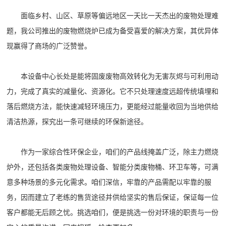
面临乡村、山区、草原等偏远地区一天比一天杰出的废物处理难
题，我公司推出的废物燃烧炉已成为备受喜爱的解决方案，其优异体
现赢得了商场的广泛赞誉。
本设备中心长处是能将固废废物高效转化为无害灰烬与可利用动
力，完成了真实的减量化、资源化。它不只处理速度远超传统填埋和
落后燃烧方法，能快速减轻环境压力，更能经过能量收回为当地供给
清洁热源，探究出一条可继续的环保新途径。
作为一家综合性环保企业，咱们的产品线掩盖广泛，除主力燃烧
炉外，还包括各类废物处理设备、智能分类废物桶、环卫车等，可满
意多种场景的多元化需求。咱们深信，牢靠的产品需配以牢靠的服
务，因而建立了老练的售货途径并供给坚实的售后保证，保证每一位
客户都能无后顾之忧。挑选咱们，便是挑选一份对环境的职责与一份