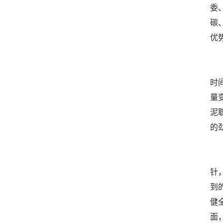
委
碳
优
奋
时
量
泥
的
奋
针
到
健
面