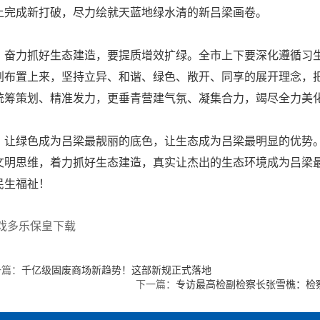
上完成新打破，尽力绘就天蓝地绿水清的新吕梁画卷。
力抓好生态建造，要提质增效扩绿。全市上下要深化遵循习生态文
划布置上来，坚持立异、和谐、绿色、敞开、同享的展开理念，
统筹策划、精准发力，更垂青营建气氛、凝集合力，竭尽全力美
绿色成为吕梁最靓丽的底色，让生态成为吕梁最明显的优势。
文明思维，着力抓好生态建造，真实让杰出的生态环境成为吕梁
民生福祉！
游戏多乐保皇下载
一篇：
千亿级固废商场新趋势！这部新规正式落地
下一篇：
专访最高检副检察长张雪樵：检