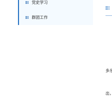
党史学习
群团工作
多
党
出
优