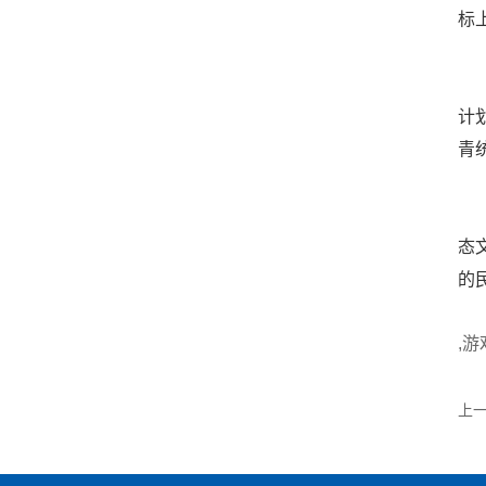
标
奋
计
青
让
态
的
,
上