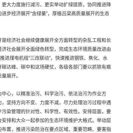
、更大力度施行减污、更实举动扩绿提质，协同推进降
进步经济展开“含绿量”，厚植吕梁高质量展开的生态
是经济社会继续健康展开全方面转型的杂乱工程和长
经济社会展开全面绿色转型，完成生态环境质量改进由
推进煤电机组“三改联动”，快速推进钢铁、焦化、水
好碳达峰、碳中和这场硬仗，各级各部门要以抓铁有痕
质量展开。
中心，以精准治污、科学治污、依法治污为作业方
力，坚持方向不变、力度不减，尽力处理治污过程中遇
步污染管理的针对性、科学性、有效性。安排层面，要
会安排和大众一起参加的生态环境维护大格式。举动层
的布置，推进污染防治在要点区域、重要范畴、要害指