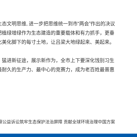
明思维, 进一步把思维统一到市“两会”作出的决议
把植绿增绿作为生态建造的重要载体和有力抓手，更垂
化美化脚下的每寸土地，让吕梁大地绿起来、美起来。
猛进新征途，展示新作为，全市上下要深化饯别习生
最耐久的生产力、最中心的竞赛力，成为老百姓最普惠
察公益诉讼筑牢生态保护法治屏障 贡献全球环境治理中国方案